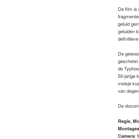
De film i
fragmenten
geluid ge
geluiden t
definitiev
De gewoon
geschetst.
de Typhoo
50-jarige 
meisje kus
van degene
De documen
Regie, M
Montagea
Camera
: