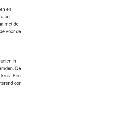
sen en
ra en
na met de
mde voor de
t
lanten in
temden. De
e kruk. Een
sterend oor