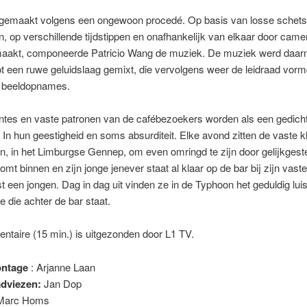
s gemaakt volgens een ongewoon procedé. Op basis van losse schet
, op verschillende tijdstippen en onafhankelijk van elkaar door came
maakt, componeerde Patricio Wang de muziek. De muziek werd daar
ot een ruwe geluidslaag gemixt, die vervolgens weer de leidraad vor
e beeldopnames.
tes en vaste patronen van de cafébezoekers worden als een gedich
 In hun geestigheid en soms absurditeit. Elke avond zitten de vaste k
n, in het Limburgse Gennep, om even omringd te zijn door gelijkges
komt binnen en zijn jonge jenever staat al klaar op de bar bij zijn vast
t een jongen. Dag in dag uit vinden ze in de Typhoon het geduldig lui
 die achter de bar staat.
taire (15 min.) is uitgezonden door L1 TV.
ontage
: Arjanne Laan
dviezen
:
Jan Dop
 Marc Homs