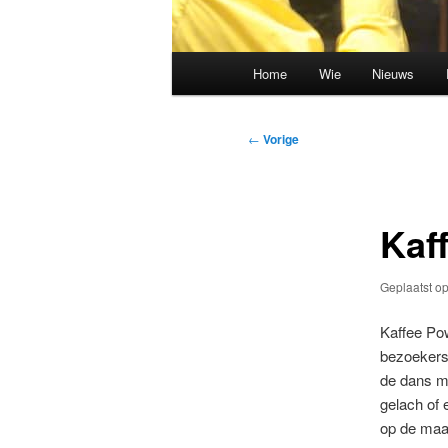
Hoofdmenu
Home
Wie
Nieuws
Spring
Spring
naar
naar
Bericht
←
Vorige
navigatie
de
de
primaire
secundaire
Kaf
inhoud
inhoud
Geplaatst o
Kaffee Pow
bezoekers.
de dans m
gelach of
op de maa