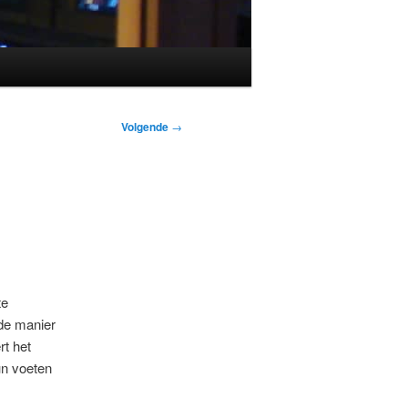
Volgende
→
te
nde manier
t het
un voeten