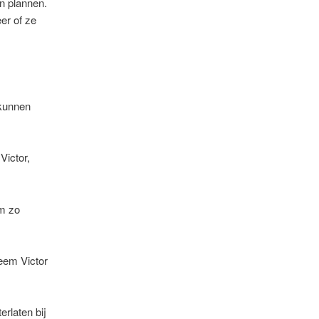
n plannen.
er of ze
 kunnen
Victor,
om zo
leem Victor
erlaten bij