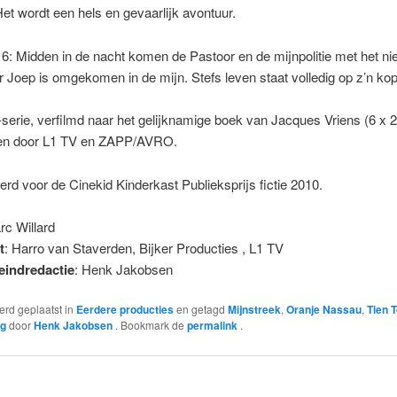
Het wordt een hels en gevaarlijk avontuur.
 6: Midden in de nacht komen de Pastoor en de mijnpolitie met het ni
r Joep is omgekomen in de mijn. Stefs leven staat volledig op z’n kop
erie, verfilmd naar het gelijknamige boek van Jacques Vriens (6 x 2
en door L1 TV en ZAPP/AVRO.
d voor de Cinekid Kinderkast Publieksprijs fictie 2010.
rc Willard
t
: Harro van Staverden, Bijker Producties , L1 TV
eindredactie
: Henk Jakobsen
werd geplaatst in
Eerdere producties
en getagd
Mijnstreek
,
Oranje Nassau
,
Tien 
rg
door
Henk Jakobsen
. Bookmark de
permalink
.