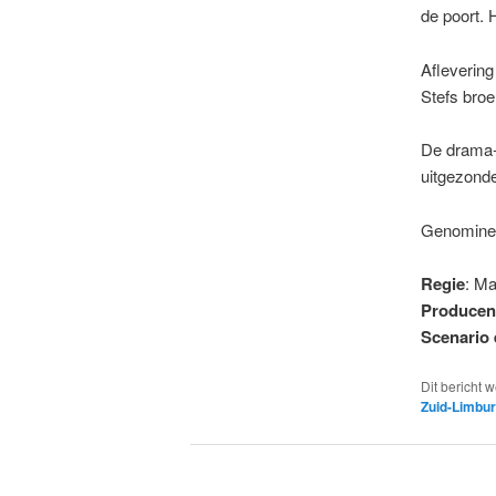
de poort. 
Aflevering
Stefs broe
De drama-s
uitgezond
Genomineer
Regie
: Ma
Producen
Scenario 
Dit bericht 
Zuid-Limbu