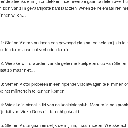
er de steenkolenmijn ontdekken, hoe meer ze gaan twijfelen over hu
n zich van zijn gevaarlijkste kant laat zien, weten ze helemaal niet me
binnen willen…
 1: Stef en Victor verzinnen een gewaagd plan om de kolenmijn in te
r kinderen absoluut verboden terrein!
 2: Wietske wil lid worden van de geheime koelpietenclub van Stef en 
gaat zo maar niet…
 3: Stef en Victor proberen in een rijdende vrachtwagen te klimmen 
p het mijnterrein te kunnen komen.
 4: Wietske is eindelijk lid van de koelpietenclub. Maar er is een prob
rijsduif van Vieze Dries uit de lucht geknald.
 5: Stef en Victor gaan eindelijk de mijn in, maar moeten Wietske acht