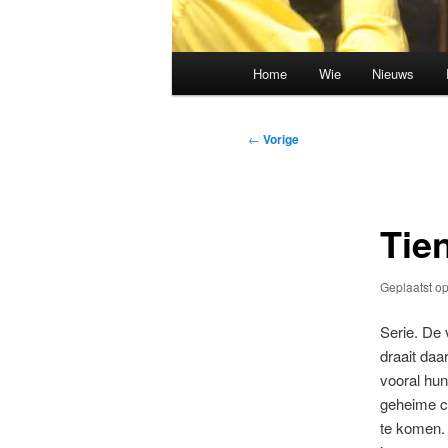
Hoofdmenu
Home
Wie
Nieuws
Spring
Spring
naar
naar
Bericht
←
Vorige
navigatie
de
de
primaire
secundaire
Tie
inhoud
inhoud
Geplaatst o
Serie. De 
draait daa
vooral hun
geheime cl
te komen. 