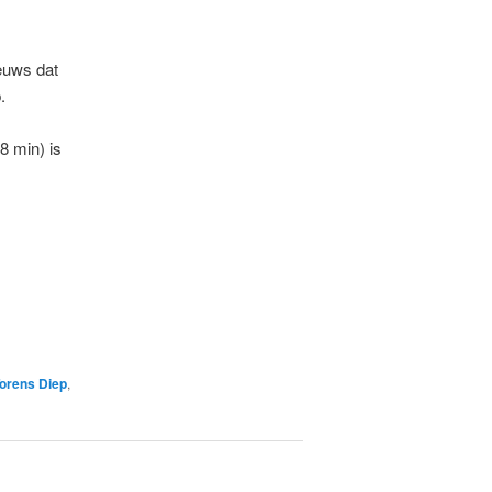
euws dat
.
8 min) is
Torens Diep
,