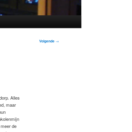
Volgende
→
dorp. Alles
eed, maar
hun
nkolenmijn
e meer de