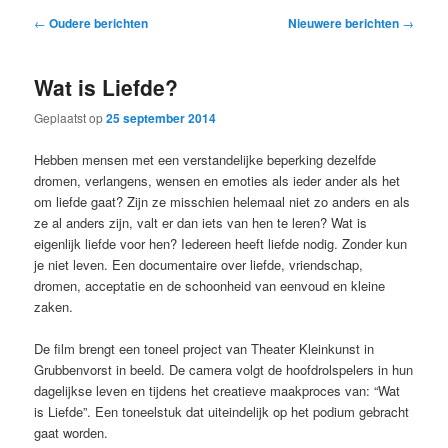
primaire
secundaire
Bericht
←
Oudere berichten
Nieuwere berichten
→
navigatie
inhoud
inhoud
Wat is Liefde?
Geplaatst op
25 september 2014
Hebben mensen met een verstandelijke beperking dezelfde
dromen, verlangens, wensen en emoties als ieder ander als het
om liefde gaat? Zijn ze misschien helemaal niet zo anders en als
ze al anders zijn, valt er dan iets van hen te leren? Wat is
eigenlijk liefde voor hen? Iedereen heeft liefde nodig. Zonder kun
je niet leven. Een documentaire over liefde, vriendschap,
dromen, acceptatie en de schoonheid van eenvoud en kleine
zaken.
De film brengt een toneel project van Theater Kleinkunst in
Grubbenvorst in beeld. De camera volgt de hoofdrolspelers in hun
dagelijkse leven en tijdens het creatieve maakproces van: “Wat
is Liefde”. Een toneelstuk dat uiteindelijk op het podium gebracht
gaat worden.