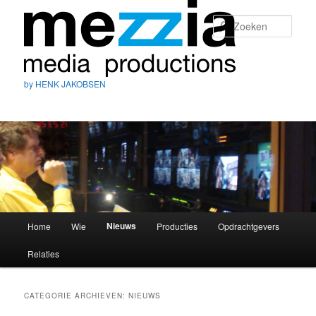
Zoek
by HENK JAKOBSEN
Hoofdmenu
Nieuws
Home
Wie
Producties
Opdrachtgevers
Spring
Spring
Relaties
naar
naar
de
de
CATEGORIE ARCHIEVEN:
NIEUWS