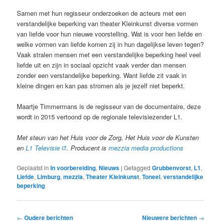
Samen met hun regisseur onderzoeken de acteurs met een
verstandelijke beperking van theater Kleinkunst diverse vormen
van liefde voor hun nieuwe voorstelling. Wat is voor hen liefde en
welke vormen van liefde komen zij in hun dagelijkse leven tegen?
Vaak stralen mensen met een verstandelijke beperking heel veel
liefde uit en zijn in sociaal opzicht vaak verder dan mensen
zonder een verstandelijke beperking. Want liefde zit vaak in
kleine dingen en kan pas stromen als je jezelf niet beperkt.
Maartje Timmermans is de regisseur van de documentaire, deze
wordt in 2015 vertoond op de regionale televisiezender L1.
Met steun van het Huis voor de Zorg, Het Huis voor de Kunsten
en
L1 Televisie
. Producent is
mezzia media productions
Geplaatst in
In voorbereiding
,
Nieuws
|
Getagged
Grubbenvorst
,
L1
,
Liefde
,
Limburg
,
mezzia
,
Theater Kleinkunst
,
Toneel
,
verstandelijke
beperking
Bericht
←
Oudere berichten
Nieuwere berichten
→