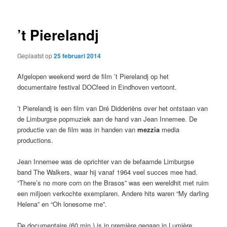
primaire
secundaire
inhoud
inhoud
’t Pierelandj
Geplaatst op
25 februari 2014
Afgelopen weekend werd de film ’t Pierelandj op het
documentaire festival DOCfeed in Eindhoven vertoont.
’t Pierelandj is een film van Dré Didderiëns over het ontstaan van
de Limburgse popmuziek aan de hand van Jean Innemee. De
productie van de film was in handen van
mezzia
media
productions.
Jean Innemee was de oprichter van de befaamde Limburgse
band The Walkers, waar hij vanaf 1964 veel succes mee had.
“There’s no more corn on the Brasos” was een wereldhit met ruim
een miljoen verkochte exemplaren. Andere hits waren “My darling
Helena” en “Oh lonesome me”.
De documentaire (60 min.) is in première gegaan in Lumière,