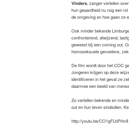
Vinders
, zanger vertellen over
hun geaardheid nu nog een rol 
de omgeving en hoe gaan ze e
Ook minder bekende Limburgers
confronterend, afwijzend, last
geweest bij een coming out. Oo
homoseksuele gevoelens, zeker
De film wordt door het COC geb
Jongeren krijgen op deze wijz
identificeren in het geval ze z
daarmee een beeld van mensen
Zo vertellen bekende en minde
out en hun leven sindsdien. Ke
http://youtu.be/CO1gFLbPHc8