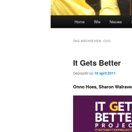
Hoofdmenu
Home
Wie
Nieuws
Spring
Spring
naar
naar
TAG ARCHIEVEN:
COC
de
de
It Gets Better
primaire
secundaire
Geplaatst op
18 april 2011
inhoud
inhoud
Onno Hoes, Sharon Walraven