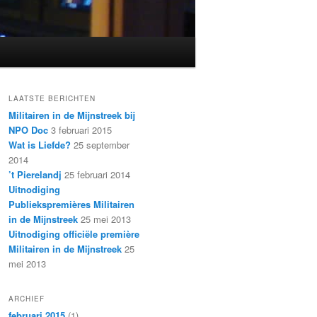
LAATSTE BERICHTEN
Militairen in de Mijnstreek bij
NPO Doc
3 februari 2015
Wat is Liefde?
25 september
2014
’t Pierelandj
25 februari 2014
Uitnodiging
Publiekspremières Militairen
in de Mijnstreek
25 mei 2013
Uitnodiging officiële première
Militairen in de Mijnstreek
25
mei 2013
ARCHIEF
februari 2015
(1)