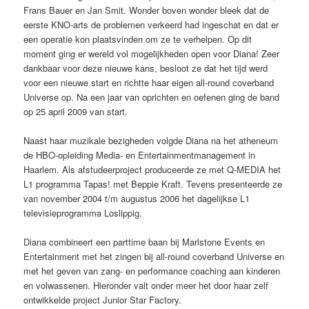
Frans Bauer en Jan Smit. Wonder boven wonder bleek dat de
eerste KNO-arts de problemen verkeerd had ingeschat en dat er
een operatie kon plaatsvinden om ze te verhelpen. Op dit
moment ging er wereld vol mogelijkheden open voor Diana! Zeer
dankbaar voor deze nieuwe kans, besloot ze dat het tijd werd
voor een nieuwe start en richtte haar eigen all-round coverband
Universe op. Na een jaar van oprichten en oefenen ging de band
op 25 april 2009 van start.
Naast haar muzikale bezigheden volgde Diana na het atheneum
de HBO-opleiding Media- en Entertainmentmanagement in
Haarlem. Als afstudeerproject produceerde ze met Q-MEDIA het
L1 programma Tapas! met Beppie Kraft. Tevens presenteerde ze
van november 2004 t/m augustus 2006 het dagelijkse L1
televisieprogramma Loslippig.
Diana combineert een parttime baan bij Marlstone Events en
Entertainment met het zingen bij all-round coverband Universe en
met het geven van zang- en performance coaching aan kinderen
en volwassenen. Hieronder valt onder meer het door haar zelf
ontwikkelde project Junior Star Factory.