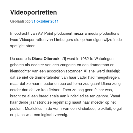
primaire
secundaire
Videoportretten
inhoud
inhoud
Geplaatst op
31 oktober 2011
In opdracht van AV Point produceert
mezzia
media productions
twee Videoportretten van Limburgers die op hun eigen wijze in de
spotlight staan.
De eerste is
Diana Olierook
. Zij werd in 1982 te Wateringen
geboren als dochter van een zangeres en een timmerman en
kleindochter van een accordeonist-zanger. Al snel werd duidelijk
dat ze niet de timmertalenten van haar vader had meegekregen,
maar dat ze haar moeder en opa achterna zou gaan! Diana zong
eerder dan dat ze kon fietsen. Toen ze nog geen 2 jaar was,
bracht ze al een breed scala aan kinderliedjes ten gehore. Vanaf
haar derde jaar stond ze regelmatig naast haar moeder op het
podium. Muziekles in de vorm van een kinderkoor, blokfluit, orgel
en piano was een logisch vervolg.