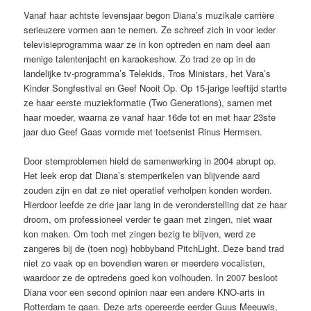
Vanaf haar achtste levensjaar begon Diana’s muzikale carrière
serieuzere vormen aan te nemen. Ze schreef zich in voor ieder
televisieprogramma waar ze in kon optreden en nam deel aan
menige talentenjacht en karaokeshow. Zo trad ze op in de
landelijke tv-programma’s Telekids, Tros Ministars, het Vara’s
Kinder Songfestival en Geef Nooit Op. Op 15-jarige leeftijd startte
ze haar eerste muziekformatie (Two Generations), samen met
haar moeder, waarna ze vanaf haar 16de tot en met haar 23ste
jaar duo Geef Gaas vormde met toetsenist Rinus Hermsen.
Door stemproblemen hield de samenwerking in 2004 abrupt op.
Het leek erop dat Diana’s stemperikelen van blijvende aard
zouden zijn en dat ze niet operatief verholpen konden worden.
Hierdoor leefde ze drie jaar lang in de veronderstelling dat ze haar
droom, om professioneel verder te gaan met zingen, niet waar
kon maken. Om toch met zingen bezig te blijven, werd ze
zangeres bij de (toen nog) hobbyband PitchLight. Deze band trad
niet zo vaak op en bovendien waren er meerdere vocalisten,
waardoor ze de optredens goed kon volhouden. In 2007 besloot
Diana voor een second opinion naar een andere KNO-arts in
Rotterdam te gaan. Deze arts opereerde eerder Guus Meeuwis,