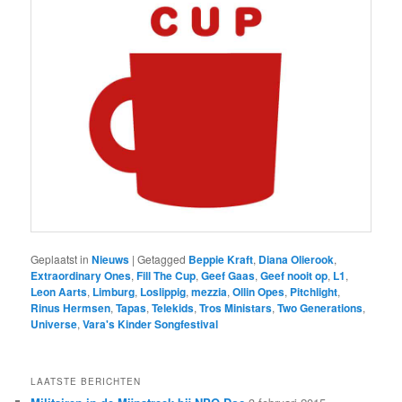
Geplaatst in
Nieuws
|
Getagged
Beppie Kraft
,
Diana Olierook
,
Extraordinary Ones
,
Fill The Cup
,
Geef Gaas
,
Geef nooit op
,
L1
,
Leon Aarts
,
Limburg
,
Loslippig
,
mezzia
,
Ollin Opes
,
Pitchlight
,
Rinus Hermsen
,
Tapas
,
Telekids
,
Tros Ministars
,
Two Generations
,
Universe
,
Vara's Kinder Songfestival
LAATSTE BERICHTEN