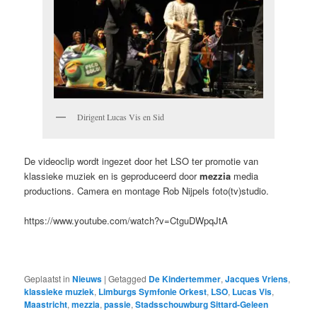
Dirigent Lucas Vis en Sid
De videoclip wordt ingezet door het LSO ter promotie van
klassieke muziek en is geproduceerd door
mezzia
media
productions. Camera en montage Rob Nijpels foto(tv)studio.
https://www.youtube.com/watch?v=CtguDWpqJtA
Geplaatst in
Nieuws
|
Getagged
De Kindertemmer
,
Jacques Vriens
,
klassieke muziek
,
Limburgs Symfonie Orkest
,
LSO
,
Lucas Vis
,
Maastricht
,
mezzia
,
passie
,
Stadsschouwburg Sittard-Geleen