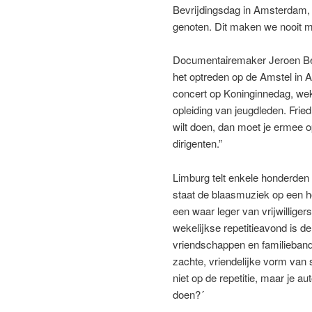
Bevrijdingsdag in Amsterdam, 
genoten. Dit maken we nooit me
Documentairemaker Jeroen Ber
het optreden op de Amstel in 
concert op Koninginnedag, weke
opleiding van jeugdleden. Fried D
wilt doen, dan moet je ermee 
dirigenten.”
Limburg telt enkele honderden
staat de blaasmuziek op een ho
een waar leger van vrijwilliger
wekelijkse repetitieavond is 
vriendschappen en familieband
zachte, vriendelijke vorm van 
niet op de repetitie, maar je au
doen?´