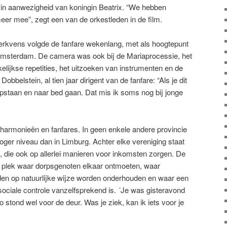
in aanwezigheid van koningin Beatrix. “We hebben
er mee”, zegt een van de orkestleden in de film.
kvens volgde de fanfare wekenlang, met als hoogtepunt
Amsterdam. De camera was ook bij de Mariaprocessie, het
lijkse repetities, het uitzoeken van instrumenten en de
obbelstein, al tien jaar dirigent van de fanfare: “Als je dit
opstaan en naar bed gaan. Dat mis ik soms nog bij jonge
 harmonieën en fanfares. In geen enkele andere provincie
ger niveau dan in Limburg. Achter elke vereniging staat
s, die ook op allerlei manieren voor inkomsten zorgen. De
de plek waar dorpsgenoten elkaar ontmoeten, waar
en op natuurlijke wijze worden onderhouden en waar een
sociale controle vanzelfsprekend is. ´Je was gisteravond
to stond wel voor de deur. Was je ziek, kan ik iets voor je