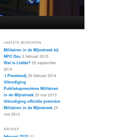
LAATSTE BERICHTEN
Militairen in de Mijnstreek bij
NPO Doc
3 februari 2015
Wat is Liefde?
25 september
2014
’t Pierelandj
25 februari 2014
Uitnodiging
Publiekspremières Militairen
in de Mijnstreek
25 mei 2013
Uitnodiging officiële première
Militairen in de Mijnstreek
25
mei 2013
ARCHIEF
februari 2015
(1)