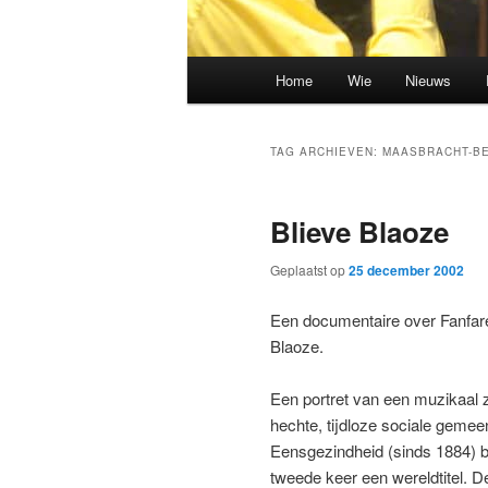
Hoofdmenu
Home
Wie
Nieuws
Spring
Spring
naar
naar
TAG ARCHIEVEN:
MAASBRACHT-B
de
de
Blieve Blaoze
primaire
secundaire
Geplaatst op
25 december 2002
inhoud
inhoud
Een documentaire over Fanfare
Blaoze.
Een portret van een muzikaal z
hechte, tijdloze sociale gemee
Eensgezindheid (sinds 1884) b
tweede keer een wereldtitel. D