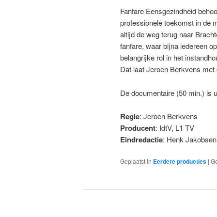
Fanfare Eensgezindheid behoor
professionele toekomst in de m
altijd de weg terug naar Brac
fanfare, waar bijna iedereen o
belangrijke rol in het instan
Dat laat Jeroen Berkvens met 
De documentaire (50 min.) is 
Regie
: Jeroen Berkvens
Producent
: IdtV, L1 TV
Eindredactie
: Henk Jakobsen
Geplaatst in
Eerdere producties
|
G