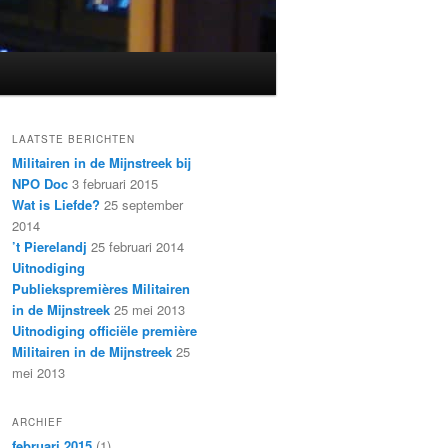
LAATSTE BERICHTEN
Militairen in de Mijnstreek bij
NPO Doc
3 februari 2015
Wat is Liefde?
25 september
2014
’t Pierelandj
25 februari 2014
Uitnodiging
Publiekspremières Militairen
in de Mijnstreek
25 mei 2013
Uitnodiging officiële première
Militairen in de Mijnstreek
25
mei 2013
ARCHIEF
februari 2015
(1)