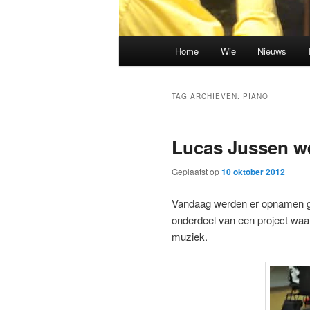
Hoofdmenu
Home
Wie
Nieuws
Spring
Spring
naar
naar
TAG ARCHIEVEN:
PIANO
de
de
Lucas Jussen we
primaire
secundaire
Geplaatst op
10 oktober 2012
inhoud
inhoud
Vandaag werden er opnamen gem
onderdeel van een project waa
muziek.