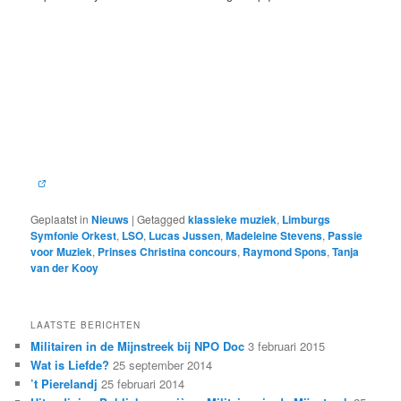
Geplaatst in
Nieuws
|
Getagged
klassieke muziek
,
Limburgs
Symfonie Orkest
,
LSO
,
Lucas Jussen
,
Madeleine Stevens
,
Passie
voor Muziek
,
Prinses Christina concours
,
Raymond Spons
,
Tanja
van der Kooy
LAATSTE BERICHTEN
Militairen in de Mijnstreek bij NPO Doc
3 februari 2015
Wat is Liefde?
25 september 2014
’t Pierelandj
25 februari 2014