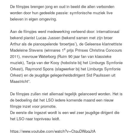
De filmpjes brengen jong en oud in beeld die allen verbonden
worden door hun gedeelde passie: symfonische muziek live
beleven in eigen omgeving.
Aan de filmpjes werd medewerking verleend door: internationaal
bekend pianist Lucas Jussen (bekend samen met zijn broer
Arthur als de pianospelende ‘broertjes’), de Geleense klarinettiste
e
Madeleine Stevens (winnares 1
prijs Prinses Christina Concours
2011), mevrouw Waterborg (Ruim 90 jaar fan van klassieke
muziek), Tanja van der Kooy (hoboïste bij het Limburgs Symfonie
Orkest), Raymond Spons (slagwerker bij het Limburgs Symfonie
Orkest) en de jeugdige gelegenheidsdirigent Sid Paulissen uit
Maastricht”.
De filmpjes zullen niet allemaal tegelijk gelanceerd worden. Het is
de bedoeling dat het LSO iedere komende maand een nieuw
filmpje inzet voor promotie.
De eerste die ingezet wordt is een wel zeer jeugdige dirigent die
het LSO naar topniveau leidt.
https://www.youtube.com/watch?v=CtguDWpqJtA