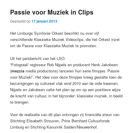
primaire
secundaire
Passie voor Muziek in Clips
inhoud
inhoud
Geplaatst op
17 januari 2013
Het Limburgs Symfonie Orkest beschikt nu over vijf
verschillende Klassieke Muziek Videoclips, die het Orkest inzet
om de Passie voor Klassieke Muziek te promoten.
Uit het persbericht van het LSO:
“Fotograaf/ regisseur Rob Nijpels en producent Henk Jakobsen
(
mezzia
media productions) lanceren hun serie filmpjes ‘Passie
voor Muziek!’. Het idee voor deze filmpjes kreeg gestalte toen de
bezuinigingen op cultureel vlak eind 2010 aan de orde kwamen.
Nijpels en Jakobsen vatte het plan op om op een positieve wijze
de kracht van cultuur, in het bijzonder: klassieke muziek, in beeld
te brengen.
Voor de realisatie van dit plan ontvingen zij financiële steun van
Stichting Elisabeth Strouven, Prins Bernhard Cultuurfonds
Limburg en Stichting Kanunnik Salden/Nieuwenhof.