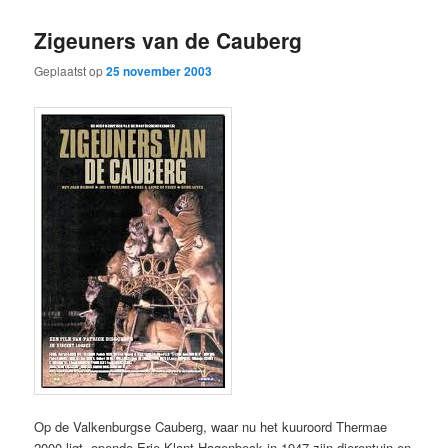
primaire
secundaire
Zigeuners van de Cauberg
inhoud
inhoud
Geplaatst op
25 november 2003
Op de Valkenburgse Cauberg, waar nu het kuuroord Thermae
2000 ligt, opende Erie Klant-Hagenbeck in 1947 zijn dierentuin en