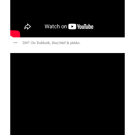
2007: De Toddezèk, Heej bliëf ik plekke.