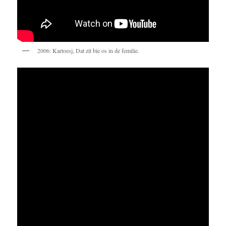
2006: Kartoesj, Dat zit bie os in de femilie.