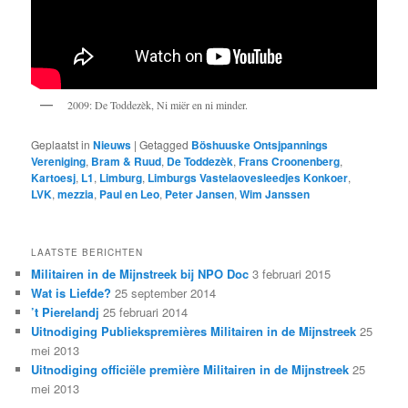
2009: De Toddezèk, Ni miër en ni minder.
Geplaatst in
Nieuws
|
Getagged
Böshuuske Ontsjpannings
Vereniging
,
Bram & Ruud
,
De Toddezèk
,
Frans Croonenberg
,
Kartoesj
,
L1
,
Limburg
,
Limburgs Vastelaovesleedjes Konkoer
,
LVK
,
mezzia
,
Paul en Leo
,
Peter Jansen
,
Wim Janssen
LAATSTE BERICHTEN
Militairen in de Mijnstreek bij NPO Doc
3 februari 2015
Wat is Liefde?
25 september 2014
’t Pierelandj
25 februari 2014
Uitnodiging Publiekspremières Militairen in de Mijnstreek
25
mei 2013
Uitnodiging officiële première Militairen in de Mijnstreek
25
mei 2013