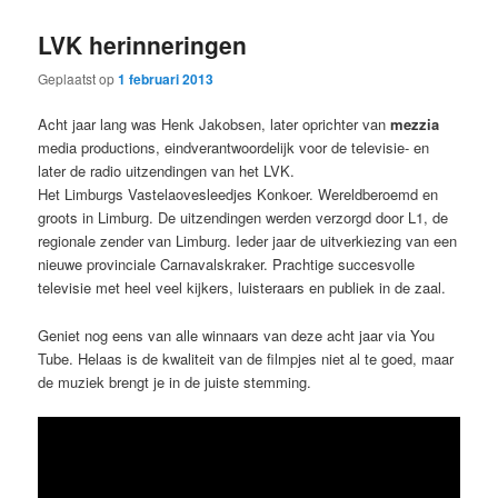
primaire
secundaire
LVK herinneringen
inhoud
inhoud
Geplaatst op
1 februari 2013
Acht jaar lang was Henk Jakobsen, later oprichter van
mezzia
media productions, eindverantwoordelijk voor de televisie- en
later de radio uitzendingen van het LVK.
Het Limburgs Vastelaovesleedjes Konkoer. Wereldberoemd en
groots in Limburg. De uitzendingen werden verzorgd door L1, de
regionale zender van Limburg. Ieder jaar de uitverkiezing van een
nieuwe provinciale Carnavalskraker. Prachtige succesvolle
televisie met heel veel kijkers, luisteraars en publiek in de zaal.
Geniet nog eens van alle winnaars van deze acht jaar via You
Tube. Helaas is de kwaliteit van de filmpjes niet al te goed, maar
de muziek brengt je in de juiste stemming.