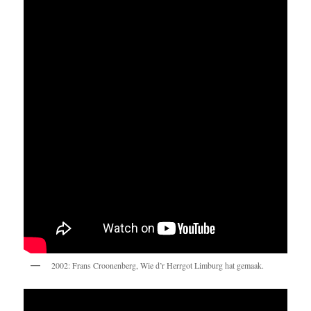
2002: Frans Croonenberg, Wie d’r Herrgot Limburg hat gemaak.