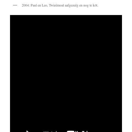
2004: Paul en Leo, Twieëmoal aafgezeëg en nog te kót.