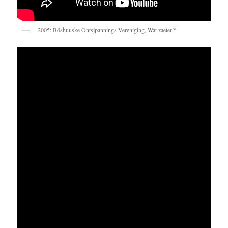
2005: Böshuuske Ontsjpannings Vereniging, Wat zaeter?!