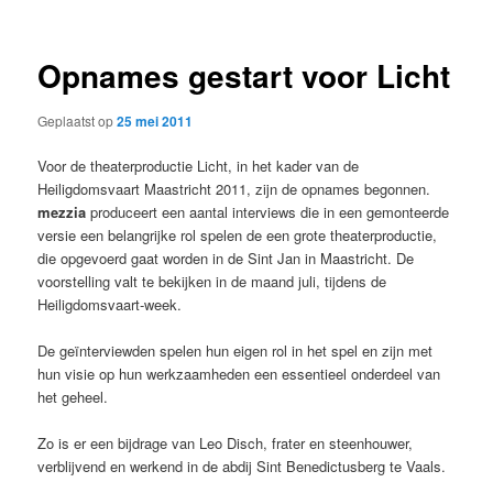
primaire
secundaire
inhoud
inhoud
Opnames gestart voor Licht
Geplaatst op
25 mei 2011
Voor de theaterproductie Licht, in het kader van de
Heiligdomsvaart Maastricht 2011, zijn de opnames begonnen.
mezzia
produceert een aantal interviews die in een gemonteerde
versie een belangrijke rol spelen de een grote theaterproductie,
die opgevoerd gaat worden in de Sint Jan in Maastricht. De
voorstelling valt te bekijken in de maand juli, tijdens de
Heiligdomsvaart-week.
De geïnterviewden spelen hun eigen rol in het spel en zijn met
hun visie op hun werkzaamheden een essentieel onderdeel van
het geheel.
Zo is er een bijdrage van Leo Disch, frater en steenhouwer,
verblijvend en werkend in de abdij Sint Benedictusberg te Vaals.