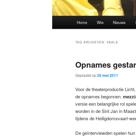
Hoofdmenu
Home
Wie
Nieuws
Spring
Spring
naar
naar
TAG ARCHIEVEN:
VAALS
de
de
Opnames gestart
primaire
secundaire
Geplaatst op
25 mei 2011
inhoud
inhoud
Voor de theaterproductie Licht
de opnames begonnen.
mezzi
versie een belangrijke rol spe
worden in de Sint Jan in Maastr
tijdens de Heiligdomsvaart-we
De geïnterviewden spelen hun e