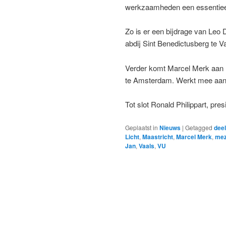
werkzaamheden een essentieel
Zo is er een bijdrage van Leo 
abdij Sint Benedictusberg te V
Verder komt Marcel Merk aan 
te Amsterdam. Werkt mee aan h
Tot slot Ronald Philippart, pre
Geplaatst in
Nieuws
|
Getagged
deel
Licht
,
Maastricht
,
Marcel Merk
,
mez
Jan
,
Vaals
,
VU