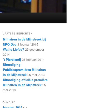
LAATSTE BERICHTEN
Militairen in de Mijnstreek bij
NPO Doc
3 februari 2015
Wat is Liefde?
25 september
2014
’t Pierelandj
25 februari 2014
Uitnodiging
Publiekspremières Militairen
in de Mijnstreek
25 mei 2013
Uitnodiging officiële première
Militairen in de Mijnstreek
25
mei 2013
ARCHIEF
februari 2015
(1)