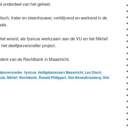
 onderdeel van het geheel.
Disch, frater en steenhouwer, verblijvend en werkend in de
aals.
het woord, als fysicus werkzaam aan de VU en het Nikhef
et deeltjesversneller project.
sident van de Rechtbank in Maastricht.
tjesversneller
,
fysicus
,
Heiligdomsvaart Maastricht
,
Leo Disch
,
zia
,
Nikhef
,
Rechtbank
,
Ronald Philippart
,
Sint Benedictusberg
,
Sint