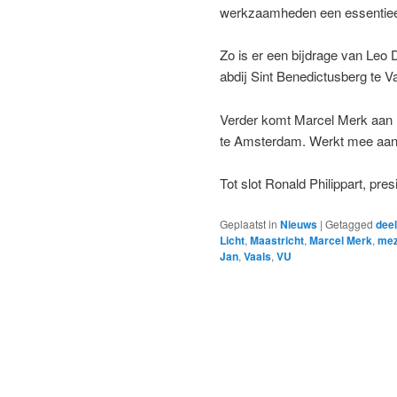
werkzaamheden een essentieel
Zo is er een bijdrage van Leo 
abdij Sint Benedictusberg te V
Verder komt Marcel Merk aan 
te Amsterdam. Werkt mee aan h
Tot slot Ronald Philippart, pre
Geplaatst in
Nieuws
|
Getagged
deel
Licht
,
Maastricht
,
Marcel Merk
,
mez
Jan
,
Vaals
,
VU