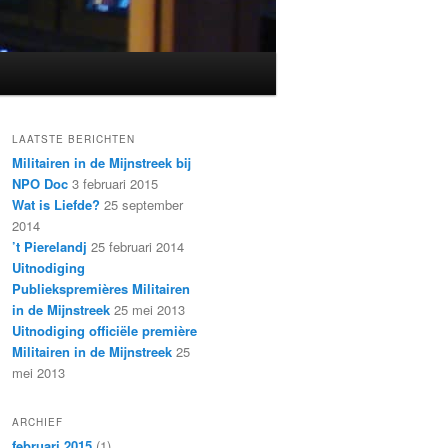
LAATSTE BERICHTEN
Militairen in de Mijnstreek bij
NPO Doc
3 februari 2015
Wat is Liefde?
25 september
2014
’t Pierelandj
25 februari 2014
Uitnodiging
Publiekspremières Militairen
in de Mijnstreek
25 mei 2013
Uitnodiging officiële première
Militairen in de Mijnstreek
25
mei 2013
ARCHIEF
februari 2015
(1)