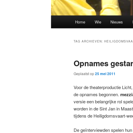
Hoofdmenu
Home
Wie
Nieuws
Spring
Spring
naar
naar
TAG ARCHIEVEN:
HEILIGDOMSVAA
de
de
Opnames gestart
primaire
secundaire
Geplaatst op
25 mei 2011
inhoud
inhoud
Voor de theaterproductie Licht
de opnames begonnen.
mezzi
versie een belangrijke rol spe
worden in de Sint Jan in Maastr
tijdens de Heiligdomsvaart-we
De geïnterviewden spelen hun e