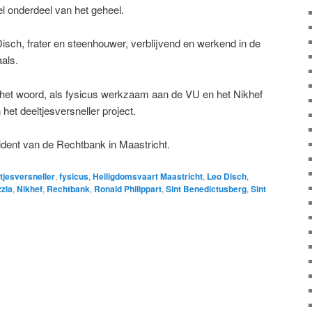
 onderdeel van het geheel.
Disch, frater en steenhouwer, verblijvend en werkend in de
aals.
het woord, als fysicus werkzaam aan de VU en het Nikhef
et deeltjesversneller project.
sident van de Rechtbank in Maastricht.
tjesversneller
,
fysicus
,
Heiligdomsvaart Maastricht
,
Leo Disch
,
zia
,
Nikhef
,
Rechtbank
,
Ronald Philippart
,
Sint Benedictusberg
,
Sint