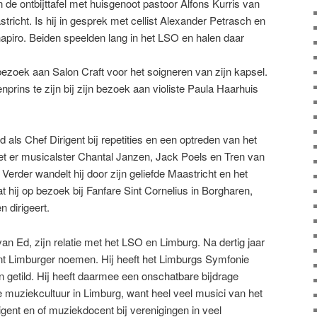
 de ontbijttafel met huisgenoot pastoor Alfons Kurris van
tricht. Is hij in gesprek met cellist Alexander Petrasch en
hapiro. Beiden speelden lang in het LSO en halen daar
bezoek aan Salon Craft voor het soigneren van zijn kapsel.
prins te zijn bij zijn bezoek aan violiste Paula Haarhuis
als Chef Dirigent bij repetities en een optreden van het
et er musicalster Chantal Janzen, Jack Poels en Tren van
rder wandelt hij door zijn geliefde Maastricht en het
hij op bezoek bij Fanfare Sint Cornelius in Borgharen,
 dirigeert.
an Ed, zijn relatie met het LSO en Limburg. Na dertig jaar
 Limburger noemen. Hij heeft het Limburgs Symfonie
 getild. Hij heeft daarmee een onschatbare bijdrage
 muziekcultuur in Limburg, want heel veel musici van het
igent en of muziekdocent bij verenigingen in veel