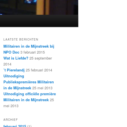
LAATSTE BERICHTEN
Militairen in de Mijnstreek bij
NPO Doc
3 februari 2015
Wat is Liefde?
25 september
2014
’t Pierelandj
25 februari 2014
Uitnodiging
Publiekspremières Militairen
in de Mijnstreek
25 mei 2013
Uitnodiging officiële première
Militairen in de Mijnstreek
25
mei 2013
ARCHIEF
februari 2015
(1)