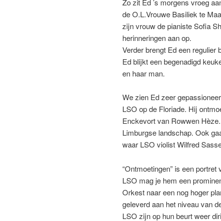
Zo zit Ed ’s morgens vroeg aan
de O.L.Vrouwe Basiliek te Maas
zijn vrouw de pianiste Sofia S
herinneringen aan op.
Verder brengt Ed een regulier 
Ed blijkt een begenadigd keuken
en haar man.
We zien Ed zeer gepassioneerd 
LSO op de Floriade. Hij ontmo
Enckevort van Rowwen Hèze. Ve
Limburgse landschap. Ook gaat 
waar LSO violist Wilfred Sassen
“Ontmoetingen” is een portret v
LSO mag je hem een prominent
Orkest naar een nog hoger plan
geleverd aan het niveau van de
LSO zijn op hun beurt weer dir