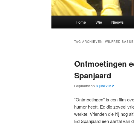
Hoofdmenu
Home
Wie
Nieuws
Spring
Spring
naar
naar
TAG ARCHIEVEN:
WILFRED SASSE
de
de
Ontmoetingen ee
primaire
secundaire
Spanjaard
inhoud
inhoud
Geplaatst op
8 juni 2012
“Ontmoetingen” is een film ov
humor heeft. Ed die zoveel vri
werkte. Vrienden die hij nog al
Ed Spanjaard een aantal van d