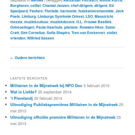
Borgharen
,
cellist
,
Chantal Janzen
,
chef-dirigent
,
dirigent
,
Ed
Spanjaard
,
Fanfare
,
Floriade
,
harmonie
,
huiskamerensemble
,
Jack
Poels
,
Limburg
,
Limburgs Symfonie Orkest
,
LSO
,
Maastricht
,
mezzia
,
muziekcultuur
,
muziekdocent
,
O.L. Vrouwe Basiliek
,
Ontmoetingen
,
Paula Haarhuis
,
pianiste
,
Rowwen Hèze
,
Salon
Craft
,
Sint Cornelius
,
Sofia Shapiro
,
Tren van Enckevort
,
violist
,
vrienden
,
Wilfried Sassen
Bericht
←
Oudere berichten
navigatie
LAATSTE BERICHTEN
Militairen in de Mijnstreek bij NPO Doc
3 februari 2015
Wat is Liefde?
25 september 2014
’t Pierelandj
25 februari 2014
Uitnodiging Publiekspremières Militairen in de Mijnstreek
25
mei 2013
Uitnodiging officiële première Militairen in de Mijnstreek
25
mei 2013