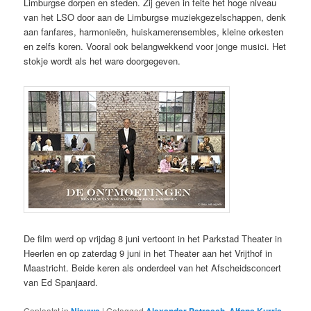
Limburgse dorpen en steden. Zij geven in feite het hoge niveau
van het LSO door aan de Limburgse muziekgezelschappen, denk
aan fanfares, harmonieën, huiskamerensembles, kleine orkesten
en zelfs koren. Vooral ook belangwekkend voor jonge musici. Het
stokje wordt als het ware doorgegeven.
De film werd op vrijdag 8 juni vertoont in het Parkstad Theater in
Heerlen en op zaterdag 9 juni in het Theater aan het Vrijthof in
Maastricht. Beide keren als onderdeel van het Afscheidsconcert
van Ed Spanjaard.
Geplaatst in
Nieuws
|
Getagged
Alexander Petrasch
,
Alfons Kurris
,