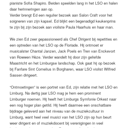
pianiste Sofia Shapiro. Beiden speelden lang in het LSO en halen
daar herinneringen aan op.
Verder brengt Ed een regulier bezoek aan Salon Craft voor het
soigneren van zijn kapsel. Ed blijkt een begenadigd keukenprins
te zijn bij zijn bezoek aan violiste Paula Haarhuis en haar man.
We zien Ed zeer gepassioneerd als Chef Dirigent bij repetities en
een optreden van het LSO op de Floriade. Hij ontmoet er
musicalster Chantal Janzen, Jack Poels en Tren van Enckevort
van Rowwen Hèze. Verder wandelt hij door zijn geliefde
Maastricht en het Limburgse landschap. Ook gaat hij op bezoek
bij Fanfare Sint Cornelius in Borgharen, waar LSO violist Wilfred
Sassen dirigeert.
“Ontmoetingen” is een portret van Ed, zijn relatie met het LSO en
Limburg. Na dertig jaar LSO mag je hem een prominent
Limburger noemen. Hij heeft het Limburgs Symfonie Orkest naar
een nog hoger plan getild. Hij heeft daarmee een onschatbare
bijdrage geleverd aan het niveau van de muziekcultuur in
Limburg, want heel veel musici van het LSO zijn op hun beurt
weer dirigent en of muziekdocent bij verenigingen in veel