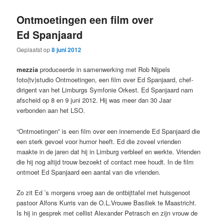
primaire
secundaire
Ontmoetingen een film over
inhoud
inhoud
Ed Spanjaard
Geplaatst op
8 juni 2012
mezzia
produceerde in samenwerking met Rob Nijpels
foto(tv)studio Ontmoetingen, een film over Ed Spanjaard, chef-
dirigent van het Limburgs Symfonie Orkest. Ed Spanjaard nam
afscheid op 8 en 9 juni 2012. Hij was meer dan 30 Jaar
verbonden aan het LSO.
“Ontmoetingen” is een film over een innemende Ed Spanjaard die
een sterk gevoel voor humor heeft. Ed die zoveel vrienden
maakte in de jaren dat hij in Limburg verbleef en werkte. Vrienden
die hij nog altijd trouw bezoekt of contact mee houdt. In de film
ontmoet Ed Spanjaard een aantal van die vrienden.
Zo zit Ed ’s morgens vroeg aan de ontbijttafel met huisgenoot
pastoor Alfons Kurris van de O.L.Vrouwe Basiliek te Maastricht.
Is hij in gesprek met cellist Alexander Petrasch en zijn vrouw de