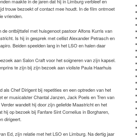
enden maakte in de jaren dat hij in Limburg verbleef en
tijd trouw bezoekt of contact mee houdt. In de film ontmoet
ie vrienden.
 de ontbijttafel met huisgenoot pastoor Alfons Kurris van
tricht. Is hij in gesprek met cellist Alexander Petrasch en
hapiro. Beiden speelden lang in het LSO en halen daar
bezoek aan Salon Craft voor het soigneren van zijn kapsel.
prins te zijn bij zijn bezoek aan violiste Paula Haarhuis
als Chef Dirigent bij repetities en een optreden van het
et er musicalster Chantal Janzen, Jack Poels en Tren van
rder wandelt hij door zijn geliefde Maastricht en het
hij op bezoek bij Fanfare Sint Cornelius in Borgharen,
 dirigeert.
an Ed, zijn relatie met het LSO en Limburg. Na dertig jaar