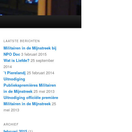
LAATSTE BERICHTEN
Militairen in de Mijnstreek bij
NPO Doc
3 februari 2015
Wat is Liefde?
25 september
2014
’t Pierelandj
25 februari 2014
Uitnodiging
Publiekspremières Militairen
in de Mijnstreek
25 mei 2013
Uitnodiging officiële première
Militairen in de Mijnstreek
25
mei 2013
ARCHIEF
februari 2015
(1)