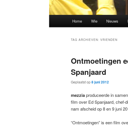
Hoofdmenu
Home
Wie
Nieuws
Spring
Spring
naar
naar
TAG ARCHIEVEN:
VRIENDEN
de
de
Ontmoetingen ee
primaire
secundaire
Spanjaard
inhoud
inhoud
Geplaatst op
8 juni 2012
mezzia
produceerde in samenw
film over Ed Spanjaard, chef-
nam afscheid op 8 en 9 juni 2
“Ontmoetingen” is een film ov