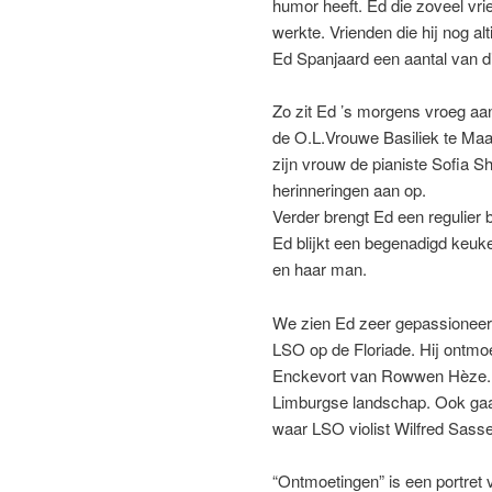
humor heeft. Ed die zoveel vri
werkte. Vrienden die hij nog al
Ed Spanjaard een aantal van d
Zo zit Ed ’s morgens vroeg aan
de O.L.Vrouwe Basiliek te Maas
zijn vrouw de pianiste Sofia S
herinneringen aan op.
Verder brengt Ed een regulier 
Ed blijkt een begenadigd keuken
en haar man.
We zien Ed zeer gepassioneerd 
LSO op de Floriade. Hij ontmo
Enckevort van Rowwen Hèze. Ve
Limburgse landschap. Ook gaat 
waar LSO violist Wilfred Sassen
“Ontmoetingen” is een portret v