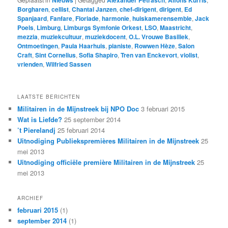
Borgharen
,
cellist
,
Chantal Janzen
,
chef-dirigent
,
dirigent
,
Ed
Spanjaard
,
Fanfare
,
Floriade
,
harmonie
,
huiskamerensemble
,
Jack
Poels
,
Limburg
,
Limburgs Symfonie Orkest
,
LSO
,
Maastricht
,
mezzia
,
muziekcultuur
,
muziekdocent
,
O.L. Vrouwe Basiliek
,
Ontmoetingen
,
Paula Haarhuis
,
pianiste
,
Rowwen Hèze
,
Salon
Craft
,
Sint Cornelius
,
Sofia Shapiro
,
Tren van Enckevort
,
violist
,
vrienden
,
Wilfried Sassen
LAATSTE BERICHTEN
Militairen in de Mijnstreek bij NPO Doc
3 februari 2015
Wat is Liefde?
25 september 2014
’t Pierelandj
25 februari 2014
Uitnodiging Publiekspremières Militairen in de Mijnstreek
25
mei 2013
Uitnodiging officiële première Militairen in de Mijnstreek
25
mei 2013
ARCHIEF
februari 2015
(1)
september 2014
(1)