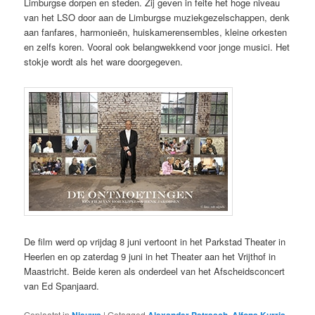
Limburgse dorpen en steden. Zij geven in feite het hoge niveau
van het LSO door aan de Limburgse muziekgezelschappen, denk
aan fanfares, harmonieën, huiskamerensembles, kleine orkesten
en zelfs koren. Vooral ook belangwekkend voor jonge musici. Het
stokje wordt als het ware doorgegeven.
De film werd op vrijdag 8 juni vertoont in het Parkstad Theater in
Heerlen en op zaterdag 9 juni in het Theater aan het Vrijthof in
Maastricht. Beide keren als onderdeel van het Afscheidsconcert
van Ed Spanjaard.
Geplaatst in
Nieuws
|
Getagged
Alexander Petrasch
,
Alfons Kurris
,