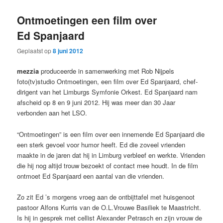
primaire
secundaire
Ontmoetingen een film over
inhoud
inhoud
Ed Spanjaard
Geplaatst op
8 juni 2012
mezzia
produceerde in samenwerking met Rob Nijpels
foto(tv)studio Ontmoetingen, een film over Ed Spanjaard, chef-
dirigent van het Limburgs Symfonie Orkest. Ed Spanjaard nam
afscheid op 8 en 9 juni 2012. Hij was meer dan 30 Jaar
verbonden aan het LSO.
“Ontmoetingen” is een film over een innemende Ed Spanjaard die
een sterk gevoel voor humor heeft. Ed die zoveel vrienden
maakte in de jaren dat hij in Limburg verbleef en werkte. Vrienden
die hij nog altijd trouw bezoekt of contact mee houdt. In de film
ontmoet Ed Spanjaard een aantal van die vrienden.
Zo zit Ed ’s morgens vroeg aan de ontbijttafel met huisgenoot
pastoor Alfons Kurris van de O.L.Vrouwe Basiliek te Maastricht.
Is hij in gesprek met cellist Alexander Petrasch en zijn vrouw de