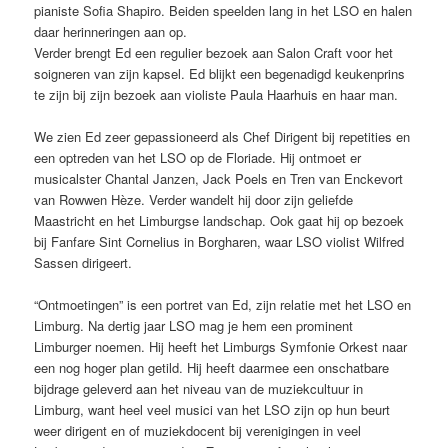
pianiste Sofia Shapiro. Beiden speelden lang in het LSO en halen
daar herinneringen aan op.
Verder brengt Ed een regulier bezoek aan Salon Craft voor het
soigneren van zijn kapsel. Ed blijkt een begenadigd keukenprins
te zijn bij zijn bezoek aan violiste Paula Haarhuis en haar man.
We zien Ed zeer gepassioneerd als Chef Dirigent bij repetities en
een optreden van het LSO op de Floriade. Hij ontmoet er
musicalster Chantal Janzen, Jack Poels en Tren van Enckevort
van Rowwen Hèze. Verder wandelt hij door zijn geliefde
Maastricht en het Limburgse landschap. Ook gaat hij op bezoek
bij Fanfare Sint Cornelius in Borgharen, waar LSO violist Wilfred
Sassen dirigeert.
“Ontmoetingen” is een portret van Ed, zijn relatie met het LSO en
Limburg. Na dertig jaar LSO mag je hem een prominent
Limburger noemen. Hij heeft het Limburgs Symfonie Orkest naar
een nog hoger plan getild. Hij heeft daarmee een onschatbare
bijdrage geleverd aan het niveau van de muziekcultuur in
Limburg, want heel veel musici van het LSO zijn op hun beurt
weer dirigent en of muziekdocent bij verenigingen in veel