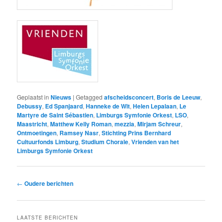
Geplaatst in
Nieuws
|
Getagged
afscheidsconcert
,
Boris de Leeuw
,
Debussy
,
Ed Spanjaard
,
Hanneke de Wit
,
Helen Lepalaan
,
Le
Martyre de Saint Sébastien
,
Limburgs Symfonie Orkest
,
LSO
,
Maastricht
,
Matthew Kelly Roman
,
mezzia
,
Mirjam Schreur
,
Ontmoetingen
,
Ramsey Nasr
,
Stichting Prins Bernhard
Cultuurfonds Limburg
,
Studium Chorale
,
Vrienden van het
Limburgs Symfonie Orkest
Bericht
←
Oudere berichten
navigatie
LAATSTE BERICHTEN