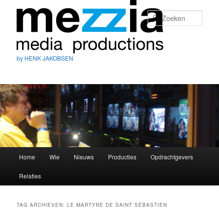
Zoek
by HENK JAKOBSEN
Hoofdmenu
Home
Wie
Nieuws
Producties
Opdrachtgevers
Spring
Spring
Relaties
naar
naar
de
de
TAG ARCHIEVEN:
LE MARTYRE DE SAINT SÉBASTIEN