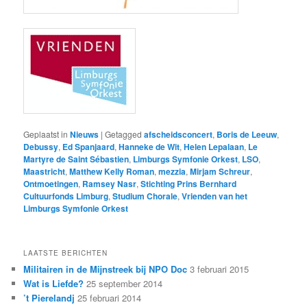
Geplaatst in
Nieuws
|
Getagged
afscheidsconcert
,
Boris de Leeuw
,
Debussy
,
Ed Spanjaard
,
Hanneke de Wit
,
Helen Lepalaan
,
Le
Martyre de Saint Sébastien
,
Limburgs Symfonie Orkest
,
LSO
,
Maastricht
,
Matthew Kelly Roman
,
mezzia
,
Mirjam Schreur
,
Ontmoetingen
,
Ramsey Nasr
,
Stichting Prins Bernhard
Cultuurfonds Limburg
,
Studium Chorale
,
Vrienden van het
Limburgs Symfonie Orkest
LAATSTE BERICHTEN
Militairen in de Mijnstreek bij NPO Doc
3 februari 2015
Wat is Liefde?
25 september 2014
’t Pierelandj
25 februari 2014