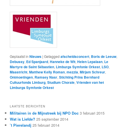
Geplaatst in
Nieuws
|
Getagged
afscheidsconcert
,
Boris de Leeuw
,
Debussy
,
Ed Spanjaard
,
Hanneke de Wit
,
Helen Lepalaan
,
Le
Martyre de Saint Sébastien
,
Limburgs Symfonie Orkest
,
LSO
,
Maastricht
,
Matthew Kelly Roman
,
mezzia
,
Mirjam Schreur
,
Ontmoetingen
,
Ramsey Nasr
,
Stichting Prins Bernhard
Cultuurfonds Limburg
,
Studium Chorale
,
Vrienden van het
Limburgs Symfonie Orkest
LAATSTE BERICHTEN
Militairen in de Mijnstreek bij NPO Doc
3 februari 2015
Wat is Liefde?
25 september 2014
’t Pierelandj
25 februari 2014