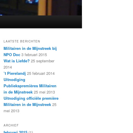
LAATSTE BERICHTEN
Militairen in de Mijnstreek bij
NPO Doc
3 februari 2015
Wat is Liefde?
25 september
2014
’t Pierelandj
25 februari 2014
Uitnodiging
Publiekspremières Militairen
in de Mijnstreek
25 mei 2013
Uitnodiging officiële première
Militairen in de Mijnstreek
25
mei 2013
ARCHIEF
februari 2015
(1)