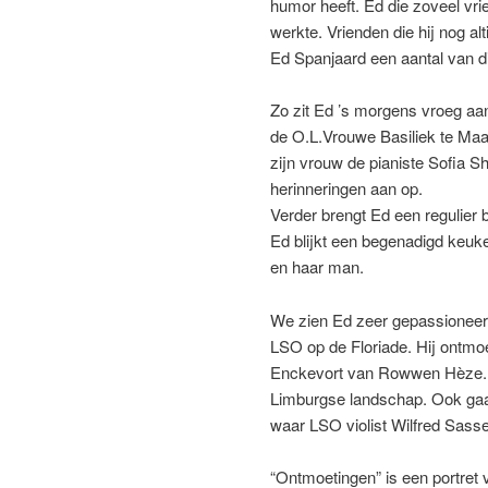
humor heeft. Ed die zoveel vri
werkte. Vrienden die hij nog al
Ed Spanjaard een aantal van d
Zo zit Ed ’s morgens vroeg aan
de O.L.Vrouwe Basiliek te Maas
zijn vrouw de pianiste Sofia S
herinneringen aan op.
Verder brengt Ed een regulier 
Ed blijkt een begenadigd keuken
en haar man.
We zien Ed zeer gepassioneerd 
LSO op de Floriade. Hij ontmo
Enckevort van Rowwen Hèze. Ve
Limburgse landschap. Ook gaat 
waar LSO violist Wilfred Sassen
“Ontmoetingen” is een portret v