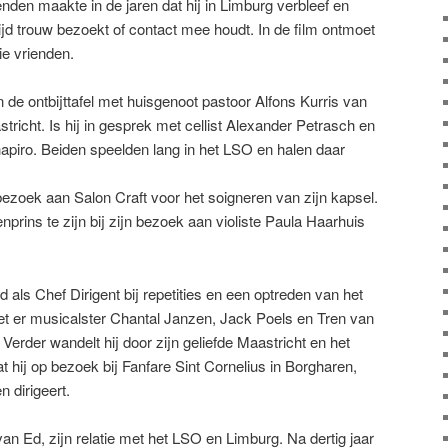
enden maakte in de jaren dat hij in Limburg verbleef en
tijd trouw bezoekt of contact mee houdt. In de film ontmoet
ie vrienden.
 de ontbijttafel met huisgenoot pastoor Alfons Kurris van
tricht. Is hij in gesprek met cellist Alexander Petrasch en
hapiro. Beiden speelden lang in het LSO en halen daar
bezoek aan Salon Craft voor het soigneren van zijn kapsel.
prins te zijn bij zijn bezoek aan violiste Paula Haarhuis
als Chef Dirigent bij repetities en een optreden van het
et er musicalster Chantal Janzen, Jack Poels en Tren van
rder wandelt hij door zijn geliefde Maastricht en het
hij op bezoek bij Fanfare Sint Cornelius in Borgharen,
 dirigeert.
an Ed, zijn relatie met het LSO en Limburg. Na dertig jaar