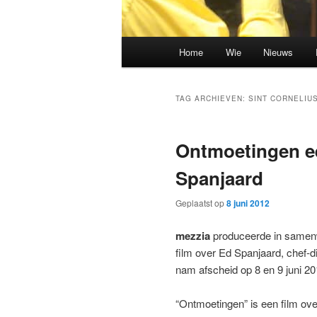
Hoofdmenu
Home
Wie
Nieuws
Spring
Spring
naar
naar
TAG ARCHIEVEN:
SINT CORNELIU
de
de
Ontmoetingen ee
primaire
secundaire
Spanjaard
inhoud
inhoud
Geplaatst op
8 juni 2012
mezzia
produceerde in samenw
film over Ed Spanjaard, chef-
nam afscheid op 8 en 9 juni 2
“Ontmoetingen” is een film ov