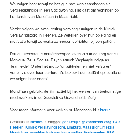
We volgen haar terwijl ze bezig is met werkzaamheden als
Verpleegkundige in een Sociowoning. Het gaat om woningen op
het terrein van Mondriaan in Maastricht.
Verder volgen we twee leerling verpleegkundigen in de Kliniek
Verslavingszorg in Heerlen. Ze vertellen over hun opleiding en
motivatie terwijl ze werkzaamheden verrichten bij een patiënt.
Dat er interessante carrièreperspectieven zijn in de zorg vertelt
Monique. Ze is Sociaal Psychiatrisch Verpleegkundige en
Teamleider. Onder het motto “ontwikkelen en niet verzuren”,
vertelt ze over haar carrière. Ze bezoekt een patiënt op locatie en
we volgen haar daarbij.
Mondriaan gebruikt de film actief bij het werven van toekomstige
medewerkers in de Geestelijke Gezondheids Zorg.
Voor meer informatie over werken bij Mondriaan klik
hier
.
Geplaatst in
Nieuws
|
Getagged
geestelijke gezondheids zorg
,
GGZ
,
Heerlen
,
Kliniek Verslavingszorg
,
Limburg
,
Maastricht
,
mezzia
,
Mondriaan
,
psychiatrisch verpleegkundige
,
Sociowoning
,
SPV
,