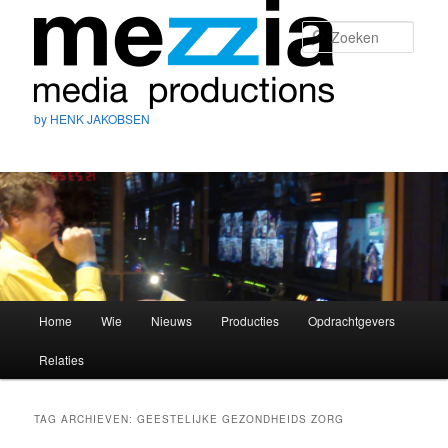
Zoek
by HENK JAKOBSEN
Hoofdmenu
Home
Wie
Nieuws
Producties
Opdrachtgevers
Spring
Spring
Relaties
naar
naar
de
de
TAG ARCHIEVEN:
GEESTELIJKE GEZONDHEIDS ZORG