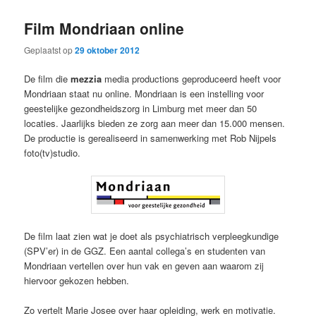
primaire
secundaire
Film Mondriaan online
inhoud
inhoud
Geplaatst op
29 oktober 2012
De film die
mezzia
media productions geproduceerd heeft voor
Mondriaan staat nu online. Mondriaan is een instelling voor
geestelijke gezondheidszorg in Limburg met meer dan 50
locaties. Jaarlijks bieden ze zorg aan meer dan 15.000 mensen.
De productie is gerealiseerd in samenwerking met Rob Nijpels
foto(tv)studio.
De film laat zien wat je doet als psychiatrisch verpleegkundige
(SPV’er) in de GGZ. Een aantal collega’s en studenten van
Mondriaan vertellen over hun vak en geven aan waarom zij
hiervoor gekozen hebben.
Zo vertelt Marie Josee over haar opleiding, werk en motivatie.