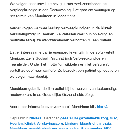
We volgen haar terwijl ze bezig is met werkzaamheden als
Verpleegkundige in een Sociowoning. Het gaat om woningen op
het terrein van Mondriaan in Maastricht.
Verder volgen we twee leerling verpleegkundigen in de Kliniek
Verslavingszorg in Heerlen. Ze vertellen over hun opleiding en
motivatie terwijl ze werkzaamheden verrichten bij een patiënt.
Dat er interessante carrièreperspectieven zijn in de zorg vertelt
Monique. Ze is Sociaal Psychiatrisch Verpleegkundige en
Teamleider. Onder het motto “ontwikkelen en niet verzuren”,
vertelt ze over haar carrière. Ze bezoekt een patiënt op locatie en
we volgen haar daarbij.
Mondriaan gebruikt de film actief bij het werven van toekomstige
medewerkers in de Geestelijke Gezondheids Zorg.
Voor meer informatie over werken bij Mondriaan klik
hier
.
Geplaatst in
Nieuws
|
Getagged
geestelijke gezondheids zorg
,
GGZ
,
Heerlen
,
Kliniek Verslavingszorg
,
Limburg
,
Maastricht
,
mezzia
,
Mondriaan
,
psychiatrisch verpleegkundige
,
Sociowoning
,
SPV
,