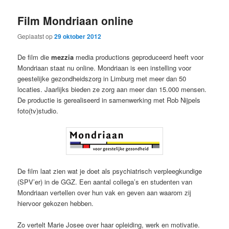
primaire
secundaire
Film Mondriaan online
inhoud
inhoud
Geplaatst op
29 oktober 2012
De film die
mezzia
media productions geproduceerd heeft voor
Mondriaan staat nu online. Mondriaan is een instelling voor
geestelijke gezondheidszorg in Limburg met meer dan 50
locaties. Jaarlijks bieden ze zorg aan meer dan 15.000 mensen.
De productie is gerealiseerd in samenwerking met Rob Nijpels
foto(tv)studio.
De film laat zien wat je doet als psychiatrisch verpleegkundige
(SPV’er) in de GGZ. Een aantal collega’s en studenten van
Mondriaan vertellen over hun vak en geven aan waarom zij
hiervoor gekozen hebben.
Zo vertelt Marie Josee over haar opleiding, werk en motivatie.