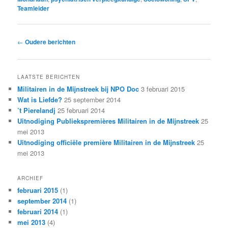
Teamleider
Bericht
←
Oudere berichten
navigatie
LAATSTE BERICHTEN
Militairen in de Mijnstreek bij NPO Doc
3 februari 2015
Wat is Liefde?
25 september 2014
’t Pierelandj
25 februari 2014
Uitnodiging Publiekspremières Militairen in de Mijnstreek
25
mei 2013
Uitnodiging officiële première Militairen in de Mijnstreek
25
mei 2013
ARCHIEF
februari 2015
(1)
september 2014
(1)
februari 2014
(1)
mei 2013
(4)