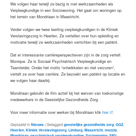
We volgen haar terwijl ze bezig is met werkzaamheden als
Verpleegkundige in een Sociowoning. Het gaat om woningen op
het terrein van Mondriaan in Maastricht.
Verder volgen we twee leerling verpleegkundigen in de Kliniek
Verslavingszorg in Heerlen. Ze vertellen over hun opleiding en
motivatie terwijl ze werkzaamheden verrichten bij een patiënt.
Dat er interessante carrièreperspectieven zijn in de zorg vertelt
Monique. Ze is Sociaal Psychiatrisch Verpleegkundige en
Teamleider. Onder het motto “ontwikkelen en niet verzuren”,
vertelt ze over haar carrière. Ze bezoekt een patiënt op locatie en
we volgen haar daarbij.
Mondriaan gebruikt de film actief bij het werven van toekomstige
medewerkers in de Geestelijke Gezondheids Zorg.
Voor meer informatie over werken bij Mondriaan klik
hier
.
Geplaatst in
Nieuws
|
Getagged
geestelijke gezondheids zorg
,
GGZ
,
Heerlen
,
Kliniek Verslavingszorg
,
Limburg
,
Maastricht
,
mezzia
,
Mondriaan
,
psychiatrisch verpleegkundige
,
Sociowoning
,
SPV
,