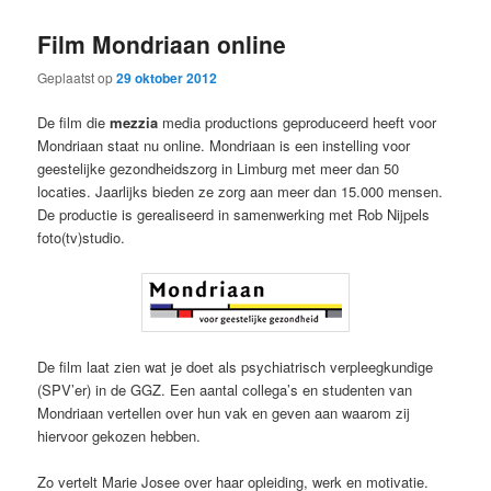
primaire
secundaire
Film Mondriaan online
inhoud
inhoud
Geplaatst op
29 oktober 2012
De film die
mezzia
media productions geproduceerd heeft voor
Mondriaan staat nu online. Mondriaan is een instelling voor
geestelijke gezondheidszorg in Limburg met meer dan 50
locaties. Jaarlijks bieden ze zorg aan meer dan 15.000 mensen.
De productie is gerealiseerd in samenwerking met Rob Nijpels
foto(tv)studio.
De film laat zien wat je doet als psychiatrisch verpleegkundige
(SPV’er) in de GGZ. Een aantal collega’s en studenten van
Mondriaan vertellen over hun vak en geven aan waarom zij
hiervoor gekozen hebben.
Zo vertelt Marie Josee over haar opleiding, werk en motivatie.